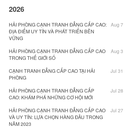
2026
HẢI PHÒNG CẠNH TRANH ĐẲNG CẤP CAO:
Aug 7
ĐỊA ĐIỂM UY TÍN VÀ PHÁT TRIỂN BỀN
VỮNG
HẢI PHÒNG CẠNH TRANH ĐẲNG CẤP CAO
Aug 3
TRONG THẾ GIỚI SỐ
CẠNH TRANH ĐẲNG CẤP CAO TẠI HẢI
Jul 31
PHÒNG
HẢI PHÒNG CẠNH TRANH ĐẲNG CẤP
Jul 28
CAO: KHÁM PHÁ NHỮNG CƠ HỘI MỚI
HẢI PHÒNG CẠNH TRANH ĐẲNG CẤP CAO
Jul 27
VÀ UY TÍN: LỰA CHỌN HÀNG ĐẦU TRONG
NĂM 2023