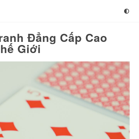
ranh Đẳng Cấp Cao
hế Giới