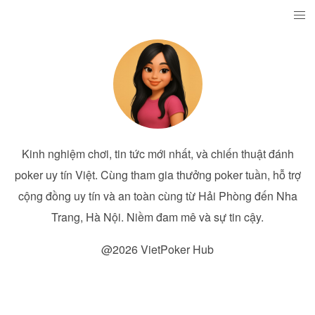
Kinh nghiệm chơi, tin tức mới nhất, và chiến thuật đánh
poker uy tín Việt. Cùng tham gia thưởng poker tuần, hỗ trợ
cộng đồng uy tín và an toàn cùng từ Hải Phòng đến Nha
Trang, Hà Nội. Niềm đam mê và sự tin cậy.
@2026 VietPoker Hub