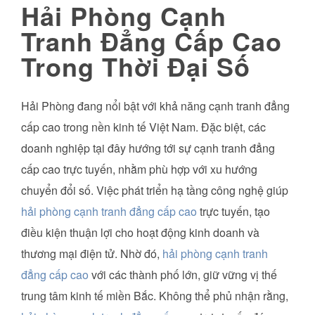
Hải Phòng Cạnh
Tranh Đẳng Cấp Cao
Trong Thời Đại Số
Hải Phòng đang nổi bật với khả năng cạnh tranh đẳng
cấp cao trong nền kinh tế Việt Nam. Đặc biệt, các
doanh nghiệp tại đây hướng tới sự cạnh tranh đẳng
cấp cao trực tuyến, nhằm phù hợp với xu hướng
chuyển đổi số. Việc phát triển hạ tầng công nghệ giúp
hải phòng cạnh tranh đẳng cấp cao
trực tuyến, tạo
điều kiện thuận lợi cho hoạt động kinh doanh và
thương mại điện tử. Nhờ đó,
hải phòng cạnh tranh
đẳng cấp cao
với các thành phố lớn, giữ vững vị thế
trung tâm kinh tế miền Bắc. Không thể phủ nhận rằng,