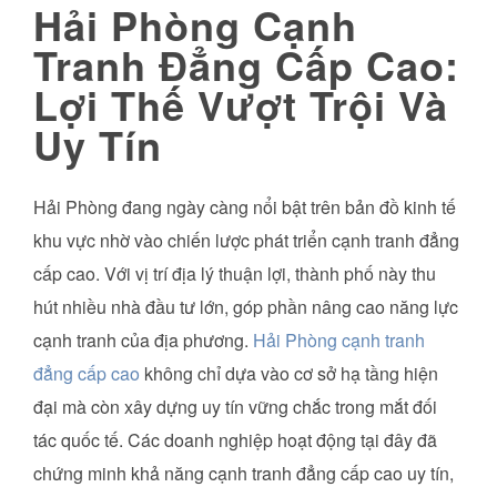
Hải Phòng Cạnh
Tranh Đẳng Cấp Cao:
Lợi Thế Vượt Trội Và
Uy Tín
Hải Phòng đang ngày càng nổi bật trên bản đồ kinh tế
khu vực nhờ vào chiến lược phát triển cạnh tranh đẳng
cấp cao. Với vị trí địa lý thuận lợi, thành phố này thu
hút nhiều nhà đầu tư lớn, góp phần nâng cao năng lực
cạnh tranh của địa phương.
Hải Phòng cạnh tranh
đẳng cấp cao
không chỉ dựa vào cơ sở hạ tầng hiện
đại mà còn xây dựng uy tín vững chắc trong mắt đối
tác quốc tế. Các doanh nghiệp hoạt động tại đây đã
chứng minh khả năng cạnh tranh đẳng cấp cao uy tín,