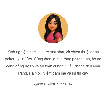
Kinh nghiệm chơi, tin tức mới nhất, và chiến thuật đánh
poker uy tín Việt. Cùng tham gia thưởng poker tuần, hỗ trợ
cộng đồng uy tín và an toàn cùng từ Hải Phòng đến Nha
Trang, Hà Nội. Niềm đam mê và sự tin cậy.
@2026 VietPoker Hub