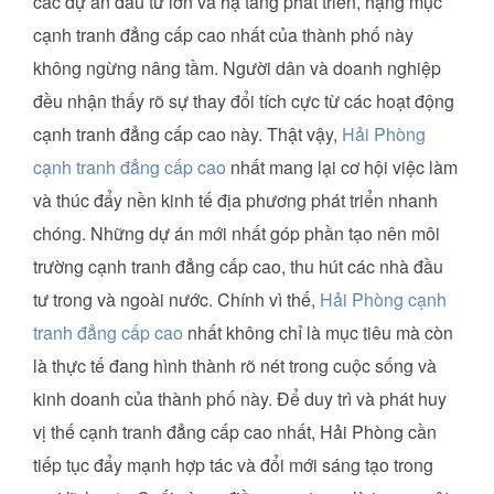
các dự án đầu tư lớn và hạ tầng phát triển, hạng mục
cạnh tranh đẳng cấp cao nhất của thành phố này
không ngừng nâng tầm. Người dân và doanh nghiệp
đều nhận thấy rõ sự thay đổi tích cực từ các hoạt động
cạnh tranh đẳng cấp cao này. Thật vậy,
Hải Phòng
cạnh tranh đẳng cấp cao
nhất mang lại cơ hội việc làm
và thúc đẩy nền kinh tế địa phương phát triển nhanh
chóng. Những dự án mới nhất góp phần tạo nên môi
trường cạnh tranh đẳng cấp cao, thu hút các nhà đầu
tư trong và ngoài nước. Chính vì thế,
Hải Phòng cạnh
tranh đẳng cấp cao
nhất không chỉ là mục tiêu mà còn
là thực tế đang hình thành rõ nét trong cuộc sống và
kinh doanh của thành phố này. Để duy trì và phát huy
vị thế cạnh tranh đẳng cấp cao nhất, Hải Phòng cần
tiếp tục đẩy mạnh hợp tác và đổi mới sáng tạo trong