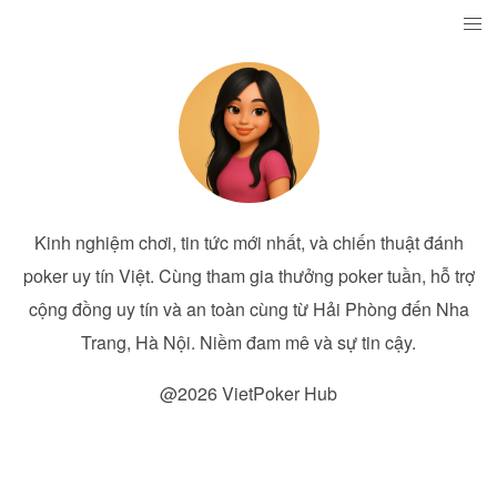
Kinh nghiệm chơi, tin tức mới nhất, và chiến thuật đánh
poker uy tín Việt. Cùng tham gia thưởng poker tuần, hỗ trợ
cộng đồng uy tín và an toàn cùng từ Hải Phòng đến Nha
Trang, Hà Nội. Niềm đam mê và sự tin cậy.
@2026 VietPoker Hub