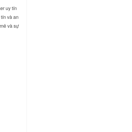
er uy tín
tín và an
 mê và sự