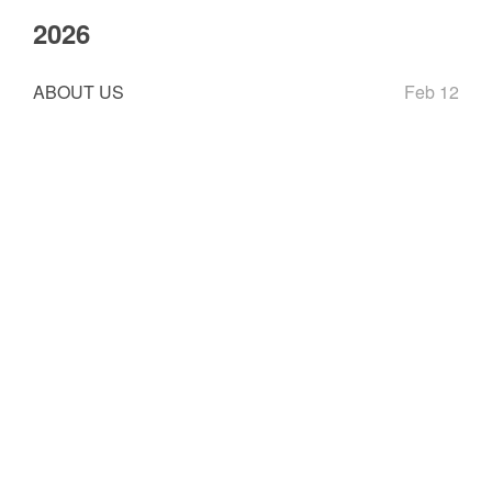
2026
ABOUT US
Feb 12