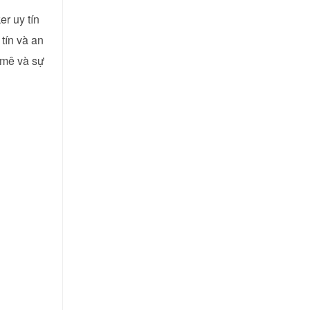
er uy tín
tín và an
 mê và sự