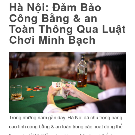
Hà Nội: Đảm Bảo
Công Bằng & an
Toàn Thông Qua Luật
Chơi Minh Bạch
Trong những năm gần đây, Hà Nội đã chú trọng nâng
cao tính công bằng & an toàn trong các hoạt động thể