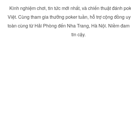
Kinh nghiệm chơi, tin tức mới nhất, và chiến thuật đánh pok
Việt. Cùng tham gia thưởng poker tuần, hỗ trợ cộng đồng uy 
toàn cùng từ Hải Phòng đến Nha Trang, Hà Nội. Niềm đam
tin cậy.