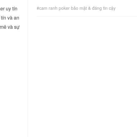
er uy tín
cam ranh poker bảo mật & đáng tin cậy
tín và an
 mê và sự