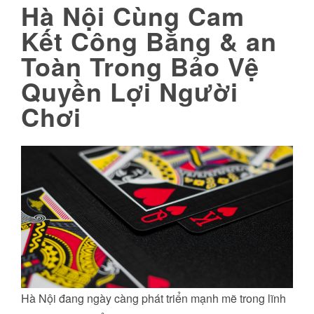
Hà Nội Cùng Cam
Kết Công Bằng & an
Toàn Trong Bảo Vệ
Quyền Lợi Người
Chơi
Hà Nội đang ngày càng phát triển mạnh mẽ trong lĩnh