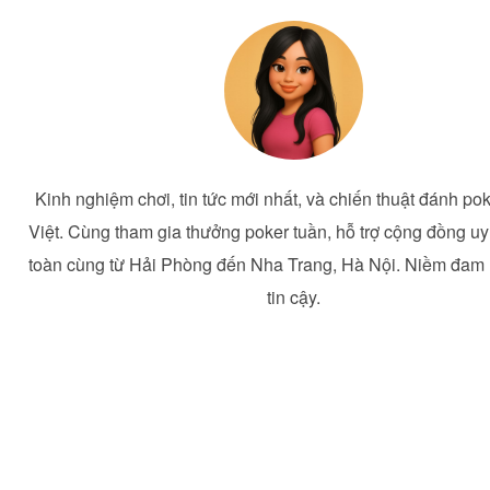
Kinh nghiệm chơi, tin tức mới nhất, và chiến thuật đánh pok
Việt. Cùng tham gia thưởng poker tuần, hỗ trợ cộng đồng uy 
toàn cùng từ Hải Phòng đến Nha Trang, Hà Nội. Niềm đam
tin cậy.