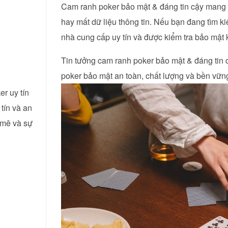
Cam ranh poker bảo mật & đáng tin cậy mang lạ
hay mất dữ liệu thông tin. Nếu bạn đang tìm k
nhà cung cấp uy tín và được kiểm tra bảo mật 
Tin tưởng cam ranh poker bảo mật & đáng tin 
poker bảo mật an toàn, chất lượng và bền vữn
er uy tín
tín và an
 mê và sự