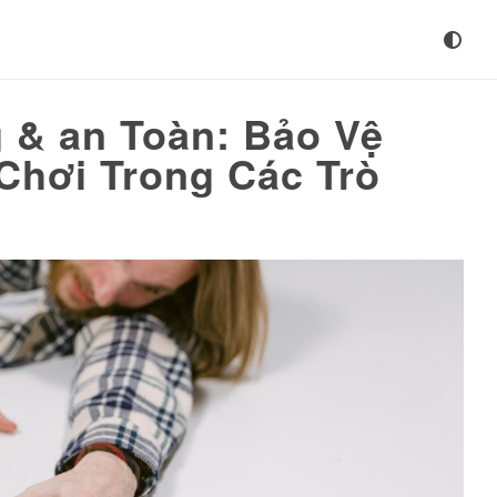
 & an Toàn: Bảo Vệ
Chơi Trong Các Trò