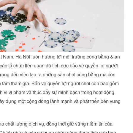
Việt Nam, Hà Nội luôn hướng tới môi trường công bằng & an
các tổ chức liên quan đã tích cực bảo vệ quyền lợi người
 trọng đến việc tạo ra những sân chơi công bằng mà còn
n tâm tham gia. Bảo vệ quyền lợi người chơi còn bao gồm
h vi vi phạm và thúc đẩy sự minh bạch trong hoạt động.
xây dựng một cộng đồng lành mạnh và phát triển bền vững
 chất lượng dịch vụ, đồng thời giữ vững niềm tin của
. Chính phủ và các cơ quan chức năng đang tích cực ban