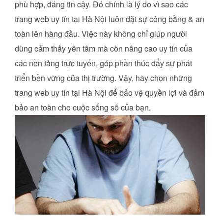
phù hợp, đáng tin cậy. Đó chính là lý do vì sao các
trang web uy tín tại Hà Nội luôn đặt sự công bằng & an
toàn lên hàng đầu. Việc này không chỉ giúp người
dùng cảm thấy yên tâm mà còn nâng cao uy tín của
các nền tảng trực tuyến, góp phần thúc đẩy sự phát
triển bền vững của thị trường. Vậy, hãy chọn những
trang web uy tín tại Hà Nội để bảo vệ quyền lợi và đảm
bảo an toàn cho cuộc sống số của bạn.