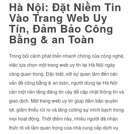
Hà Nội: Đặt Niềm Tin
Vào Trang Web Uy
Tín, Đảm Bảo Công
Bằng & an Toàn
Trong bối cảnh phát triển nhanh chóng của công nghệ,
việc lựa chọn một trang web uy tín tại Hà Nội ngày
càng quan trọng. Đặc biệt, với sự quan tâm đến các
vấn đề công bằng & an toàn, người dùng tại Hà Nội
cần một nền tảng đáng tin cậy để cập nhật thông tin và
giao dịch. Một trang web uy tín giúp đảm bảo quyền
lợi, giảm thiểu rủi ro và tăng cường sự minh bạch trong
mọi hoạt động. Thời điểm này, nhiều người đã nhận
thức rõ về tầm quan trọng của nhà cung cấp dịch vụ