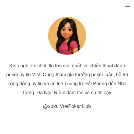
Kinh nghiệm chơi, tin tức mới nhất, và chiến thuật đánh
poker uy tín Việt. Cùng tham gia thưởng poker tuần, hỗ trợ
cộng đồng uy tín và an toàn cùng từ Hải Phòng đến Nha
Trang, Hà Nội. Niềm đam mê và sự tin cậy.
@2026 VietPoker Hub