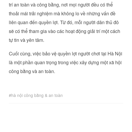
trí an toàn và công bằng, nơi mọi người đều có thể
thoải mái trải nghiệm mà không lo về những vấn đề
liên quan đến quyền lợi. Từ đó, mỗi người dân thủ đô
sẽ có thể tham gia vào các hoạt động giải trí một cách
tự tin và yên tâm.
Cuối cùng, việc bảo vệ quyền lợi người chơi tại Hà Nội
là một phần quan trọng trong việc xây dựng một xã hội
công bằng và an toàn.
hà nội công bằng & an toàn