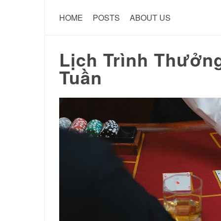
HOME
POSTS
ABOUT US
Lịch Trình Thưởn
Tuần