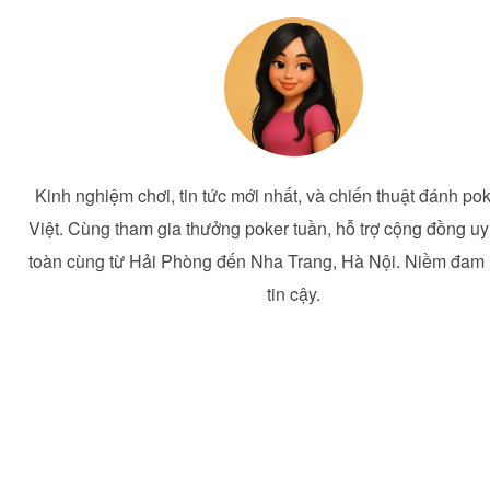
Kinh nghiệm chơi, tin tức mới nhất, và chiến thuật đánh pok
Việt. Cùng tham gia thưởng poker tuần, hỗ trợ cộng đồng uy 
toàn cùng từ Hải Phòng đến Nha Trang, Hà Nội. Niềm đam
tin cậy.