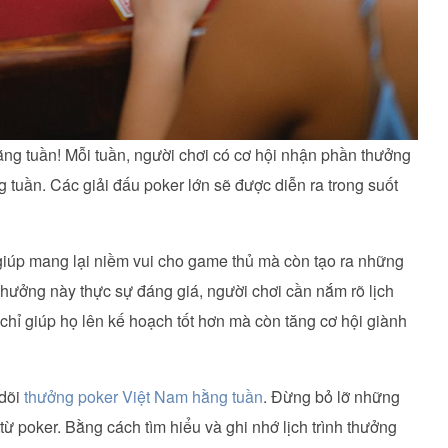
g tuần! Mỗi tuần, người chơi có cơ hội nhận phần thưởng
 tuần. Các giải đấu poker lớn sẽ được diễn ra trong suốt
iúp mang lại niềm vui cho game thủ mà còn tạo ra những
thưởng này thực sự đáng giá, người chơi cần nắm rõ lịch
chỉ giúp họ lên kế hoạch tốt hơn mà còn tăng cơ hội giành
 dõi
thưởng poker Việt Nam hằng tuần
. Đừng bỏ lỡ những
từ poker. Bằng cách tìm hiểu và ghi nhớ lịch trình thưởng