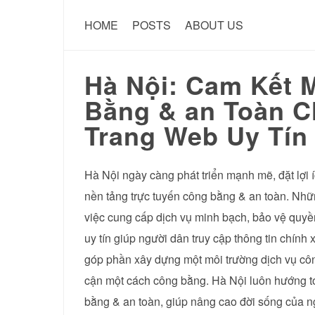
HOME
POSTS
ABOUT US
Hà Nội: Cam Kết
Bằng & an Toàn 
Trang Web Uy Tín
Hà Nội ngày càng phát triển mạnh mẽ, đặt lợi
nền tảng trực tuyến công bằng & an toàn. Những
việc cung cấp dịch vụ minh bạch, bảo vệ quyề
uy tín giúp người dân truy cập thông tin chính 
góp phần xây dựng một môi trường dịch vụ cô
cận một cách công bằng. Hà Nội luôn hướng tớ
bằng & an toàn, giúp nâng cao đời sống của ng