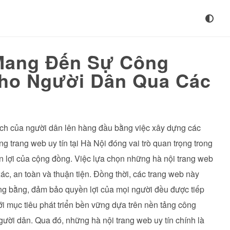
 Mang Đến Sự Công
Cho Người Dân Qua Các
 ích của người dân lên hàng đầu bằng việc xây dựng các
 trang web uy tín tại Hà Nội đóng vai trò quan trọng trong
n lợi của cộng đồng. Việc lựa chọn những hà nội trang web
xác, an toàn và thuận tiện. Đồng thời, các trang web này
ng bằng, đảm bảo quyền lợi của mọi người đều được tiếp
i mục tiêu phát triển bền vững dựa trên nền tảng công
ười dân. Qua đó, những hà nội trang web uy tín chính là