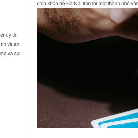
chìa khóa để Hà Nội tiến tới một thành phố văn
er uy tín
tín và an
 mê và sự