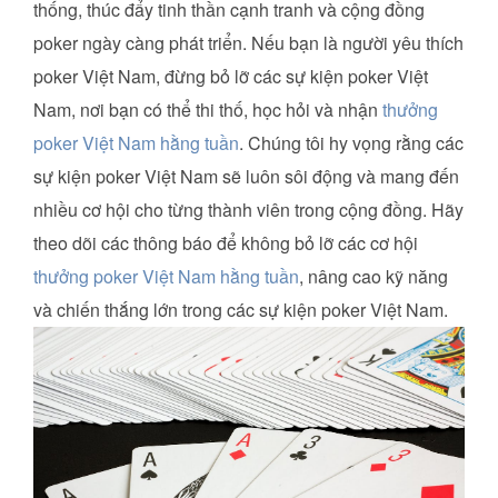
thống, thúc đẩy tinh thần cạnh tranh và cộng đồng
poker ngày càng phát triển. Nếu bạn là người yêu thích
poker Việt Nam, đừng bỏ lỡ các sự kiện poker Việt
Nam, nơi bạn có thể thi thố, học hỏi và nhận
thưởng
poker Việt Nam hằng tuần
. Chúng tôi hy vọng rằng các
sự kiện poker Việt Nam sẽ luôn sôi động và mang đến
nhiều cơ hội cho từng thành viên trong cộng đồng. Hãy
theo dõi các thông báo để không bỏ lỡ các cơ hội
thưởng poker Việt Nam hằng tuần
, nâng cao kỹ năng
và chiến thắng lớn trong các sự kiện poker Việt Nam.