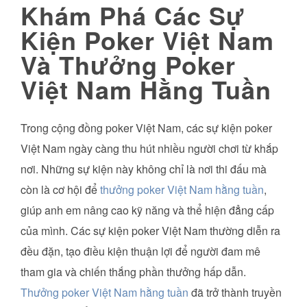
Khám Phá Các Sự
Kiện Poker Việt Nam
Và Thưởng Poker
Việt Nam Hằng Tuần
Trong cộng đồng poker Việt Nam, các sự kiện poker
Việt Nam ngày càng thu hút nhiều người chơi từ khắp
nơi. Những sự kiện này không chỉ là nơi thi đấu mà
còn là cơ hội để
thưởng poker Việt Nam hằng tuần
,
giúp anh em nâng cao kỹ năng và thể hiện đẳng cấp
của mình. Các sự kiện poker Việt Nam thường diễn ra
đều đặn, tạo điều kiện thuận lợi để người đam mê
tham gia và chiến thắng phần thưởng hấp dẫn.
Thưởng poker Việt Nam hằng tuần
đã trở thành truyền