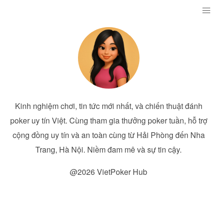
Kinh nghiệm chơi, tin tức mới nhất, và chiến thuật đánh
poker uy tín Việt. Cùng tham gia thưởng poker tuần, hỗ trợ
cộng đồng uy tín và an toàn cùng từ Hải Phòng đến Nha
Trang, Hà Nội. Niềm đam mê và sự tin cậy.
@2026 VietPoker Hub