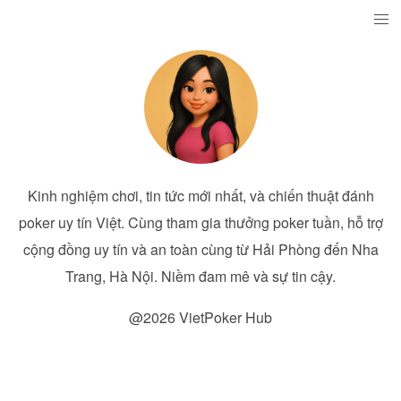
Kinh nghiệm chơi, tin tức mới nhất, và chiến thuật đánh
poker uy tín Việt. Cùng tham gia thưởng poker tuần, hỗ trợ
cộng đồng uy tín và an toàn cùng từ Hải Phòng đến Nha
Trang, Hà Nội. Niềm đam mê và sự tin cậy.
@2026 VietPoker Hub