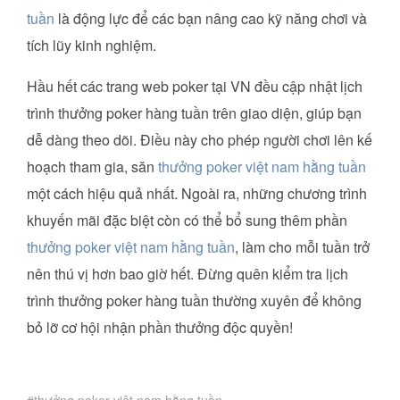
tuần
là động lực để các bạn nâng cao kỹ năng chơi và
tích lũy kinh nghiệm.
Hầu hết các trang web poker tại VN đều cập nhật lịch
trình thưởng poker hàng tuần trên giao diện, giúp bạn
dễ dàng theo dõi. Điều này cho phép người chơi lên kế
hoạch tham gia, săn
thưởng poker việt nam hằng tuần
một cách hiệu quả nhất. Ngoài ra, những chương trình
khuyến mãi đặc biệt còn có thể bổ sung thêm phần
thưởng poker việt nam hằng tuần
, làm cho mỗi tuần trở
nên thú vị hơn bao giờ hết. Đừng quên kiểm tra lịch
trình thưởng poker hàng tuần thường xuyên để không
bỏ lỡ cơ hội nhận phần thưởng độc quyền!