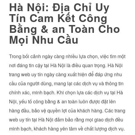
Hà Nội: Địa Chỉ Uy
Tín Cam Kết Công
Bằng & an Toàn Cho
Mọi Nhu Cầu
Trong bối cảnh ngày càng nhiều lựa chọn, việc tìm một
nơi đáng tin cậy tại Hà Nội là điều quan trọng. Hà Nội
trang web uy tín ngày càng xuất hiện để đáp ứng nhu
cầu của người dùng, mang lại các dịch vụ và thông tin
chính xác, minh bạch. Khi chọn lựa các dịch vụ tại Hà
Nội, yếu tố công bằng & an toàn luôn được đặt lên
hàng đầu, bảo vệ quyền lợi của khách hàng. Các trang
web uy tín tại Hà Nội đảm bảo rằng mọi giao dịch đều
minh bạch, khách hàng yên tâm về chất lượng dịch vụ.