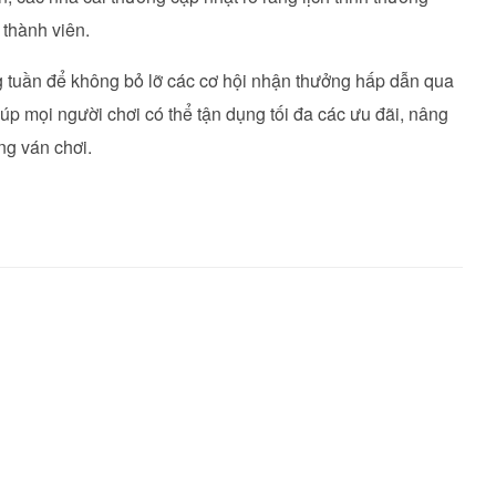
 thành viên.
ng tuần để không bỏ lỡ các cơ hội nhận thưởng hấp dẫn qua
iúp mọi người chơi có thể tận dụng tối đa các ưu đãi, nâng
ng ván chơi.