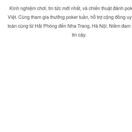
Kinh nghiệm chơi, tin tức mới nhất, và chiến thuật đánh pok
Việt. Cùng tham gia thưởng poker tuần, hỗ trợ cộng đồng uy 
toàn cùng từ Hải Phòng đến Nha Trang, Hà Nội. Niềm đam
tin cậy.