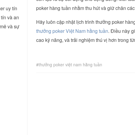
poker hàng tuần nhằm thu hút và giữ chân các
er uy tín
tín và an
Hãy luôn cập nhật lịch trình thưởng poker hà
 mê và sự
thưởng poker Việt Nam hằng tuần
. Điều này g
cao kỹ năng, và trải nghiệm thú vị hơn trong từ
thưởng poker việt nam hằng tuần