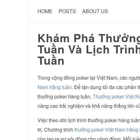
HOME
POSTS
ABOUT US
Khám Phá Thưởng
Tuần Và Lịch Trì
Tuần
Trong cộng đồng poker tại Việt Nam, các ngườ
Nam hằng tuần
. Để tận dụng tối đa các phần t
thưởng poker hàng tuần.
Thưởng poker Việt N
nâng cao trải nghiệm và khả năng thắng lớn c
Việc theo dõi lịch trình thưởng poker hàng tuầ
trị. Chương trình
thưởng poker Việt Nam hằng 
còn tạo ra sự sôi động cho cộng đồng. Mỗi tuần