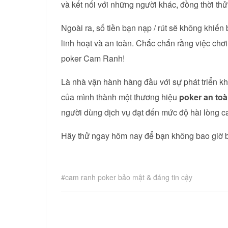
và kết nối với những người khác, đồng thời th
Ngoài ra, số tiền bạn nạp / rút sẽ không khiến
linh hoạt và an toàn. Chắc chắn rằng việc chơ
poker Cam Ranh!
Là nhà vận hành hàng đầu với sự phát triển 
của mình thành một thương hiệu
poker an toà
người dùng dịch vụ đạt đến mức độ hài lòng c
Hãy thử ngay hôm nay để bạn không bao giờ 
cam ranh poker bảo mật & đáng tin cậy