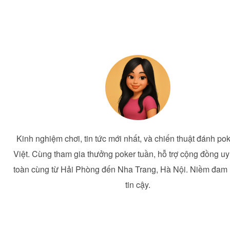
Kinh nghiệm chơi, tin tức mới nhất, và chiến thuật đánh pok
Việt. Cùng tham gia thưởng poker tuần, hỗ trợ cộng đồng uy 
toàn cùng từ Hải Phòng đến Nha Trang, Hà Nội. Niềm đam
tin cậy.