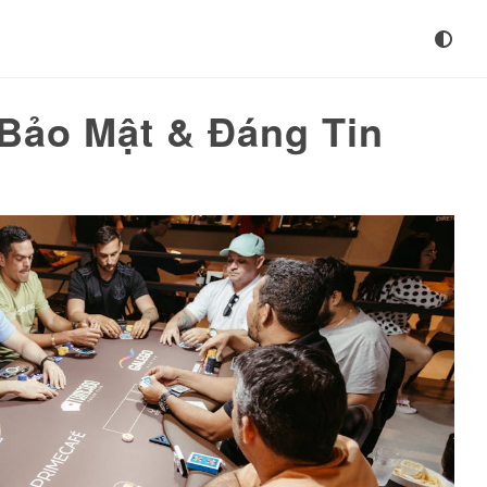
Bảo Mật & Đáng Tin