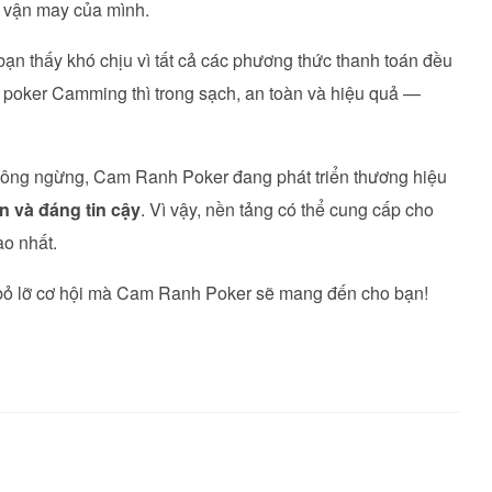
ử vận may của mình.
 bạn thấy khó chịu vì tất cả các phương thức thanh toán đều
i poker Camming thì trong sạch, an toàn và hiệu quả —
không ngừng, Cam Ranh Poker đang phát triển thương hiệu
n và đáng tin cậy
. Vì vậy, nền tảng có thể cung cấp cho
ao nhất.
bỏ lỡ cơ hội mà Cam Ranh Poker sẽ mang đến cho bạn!