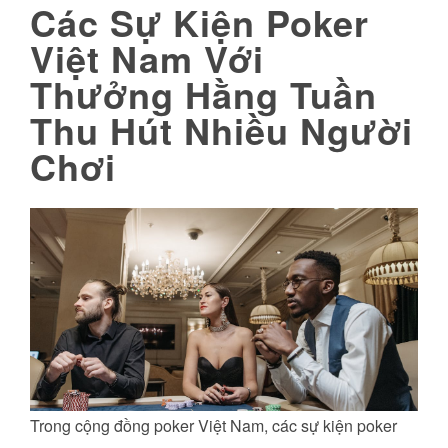
Các Sự Kiện Poker
Việt Nam Với
Thưởng Hằng Tuần
Thu Hút Nhiều Người
Chơi
Trong cộng đồng poker Việt Nam, các sự kiện poker