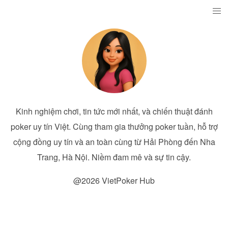
Kinh nghiệm chơi, tin tức mới nhất, và chiến thuật đánh
poker uy tín Việt. Cùng tham gia thưởng poker tuần, hỗ trợ
cộng đồng uy tín và an toàn cùng từ Hải Phòng đến Nha
Trang, Hà Nội. Niềm đam mê và sự tin cậy.
@2026 VietPoker Hub